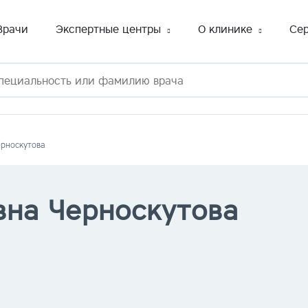
Врачи
Экспертные центры
О клинике
Се
ерноскутова
вна Черноскутова