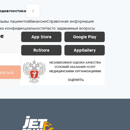
одиагностики
зывы пациентов
Вакансии
Справочная информация
ка конфиденциальности
Часто задаваемые вопросы
ье
App Store
Google Play
RuStore
AppGallery
исаться