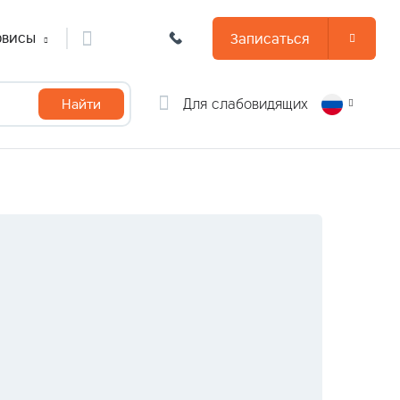
рвисы
Записаться
Для слабовидящих
Найти