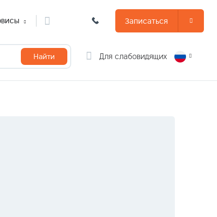
рвисы
Записаться
Для слабовидящих
Найти