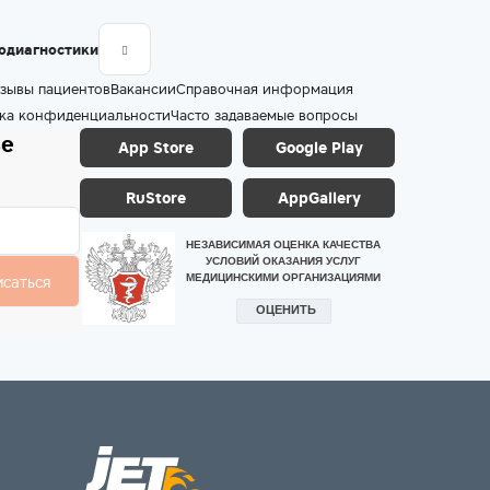
одиагностики
зывы пациентов
Вакансии
Справочная информация
ка конфиденциальности
Часто задаваемые вопросы
ье
App Store
Google Play
RuStore
AppGallery
исаться