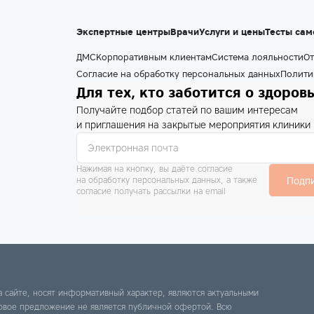
Экспертные центры
Врачи
Услуги и цены
Тесты сам
ДМС
Корпоративным клиентам
Система лояльности
От
Согласие на обработку персональных данных
Полити
Для тех, кто заботится о здоров
Получайте подбор статей по вашим интересам
и приглашения на закрытые мероприятия клиники
Нажимая на кнопку, вы даёте согласие
на обработку персональных данных, а также
Подп
согласие получать рассылки на email
на сайте, носят информативный характер, являются актуальными
новое предложение не является публичной офертой. Всю